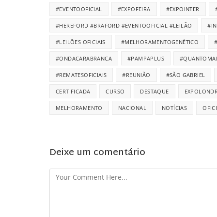
#EVENTOOFICIAL
#EXPOFEIRA
#EXPOINTER
#HEREFORD #BRAFORD #EVENTOOFICIAL #LEILÃO
#I
#LEILÕES OFICIAIS
#MELHORAMENTOGENÉTICO
#ONDACARABRANCA
#PAMPAPLUS
#QUANTOMA
#REMATESOFICIAIS
#REUNIÃO
#SÃO GABRIEL
CERTIFICADA
CURSO
DESTAQUE
EXPOLONDR
MELHORAMENTO
NACIONAL
NOTÍCIAS
OFIC
Deixe um comentário