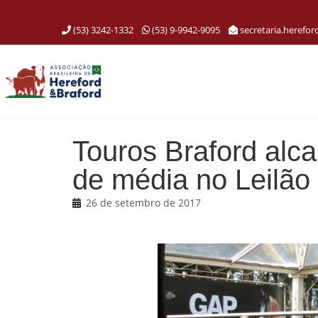
(53) 3242-1332
(53) 9-9942-9095
secretaria.herefo
Touros Braford alc
de média no Leilã
26 de setembro de 2017