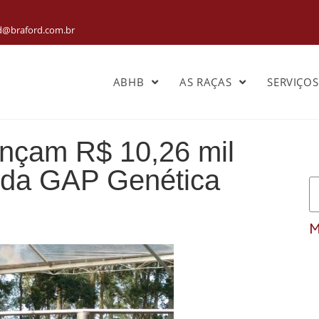
rd@braford.com.br
ABHB
AS RAÇAS
SERVIÇO
ançam R$ 10,26 mil
o da GAP Genética
M