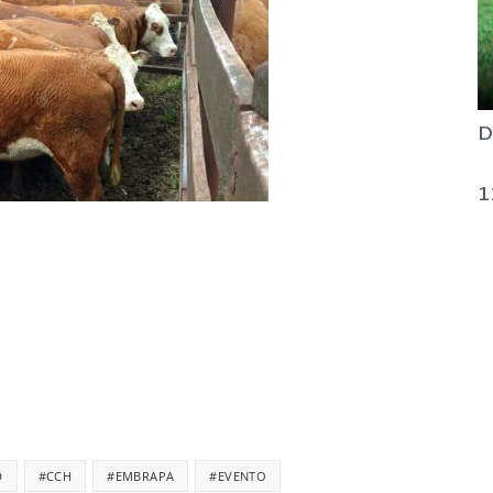
D
1
D
#CCH
#EMBRAPA
#EVENTO