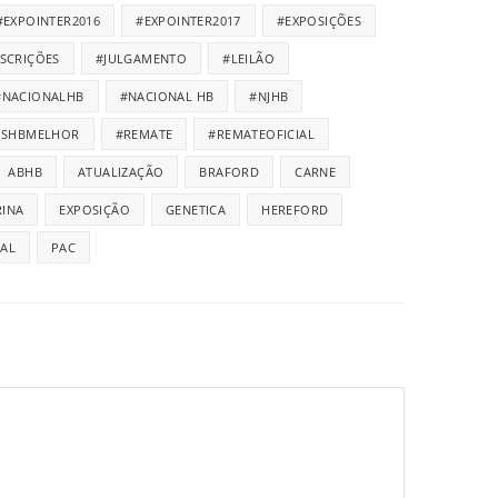
#EXPOINTER2016
#EXPOINTER2017
#EXPOSIÇÕES
NSCRIÇÕES
#JULGAMENTO
#LEILÃO
#NACIONALHB
#NACIONAL HB
#NJHB
ISHBMELHOR
#REMATE
#REMATEOFICIAL
ABHB
ATUALIZAÇÃO
BRAFORD
CARNE
INA
EXPOSIÇÃO
GENETICA
HEREFORD
IAL
PAC