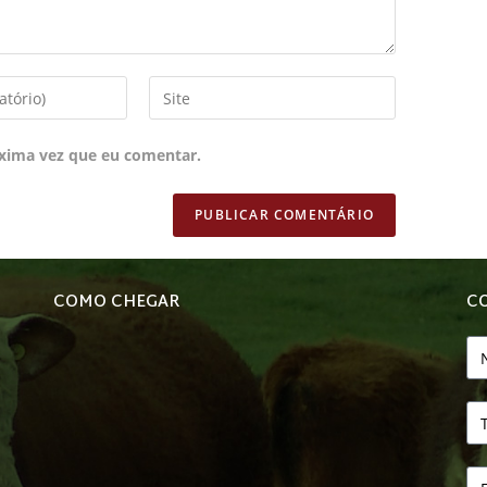
xima vez que eu comentar.
COMO CHEGAR
C