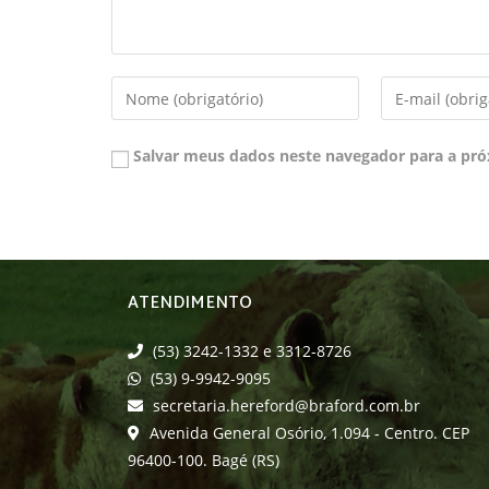
Salvar meus dados neste navegador para a pró
ATENDIMENTO
(53) 3242-1332 e 3312-8726
(53) 9-9942-9095
secretaria.hereford@braford.com.br
Avenida General Osório, 1.094 - Centro. CEP
96400-100. Bagé (RS)