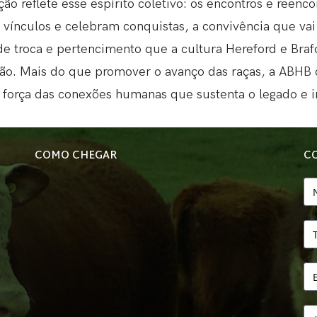
ção reflete esse espírito coletivo: os encontros e reenc
 vínculos e celebram conquistas, a convivência que vai
e troca e pertencimento que a cultura Hereford e Brafo
ão.
Mais do que promover o avanço das raças, a ABHB cu
a força das conexões humanas que sustenta o legado e i
COMO CHEGAR
C