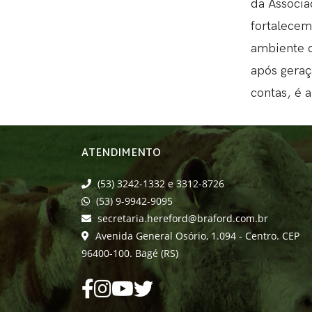
da Associa
fortalecem
ambiente d
após geraç
contas, é 
ATENDIMENTO
(53) 3242-1332 e 3312-8726
(53) 9-9942-9095
secretaria.hereford@braford.com.br
Avenida General Osório, 1.094 - Centro. CEP
96400-100. Bagé (RS)