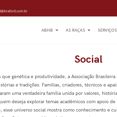
rd@braford.com.br
ABHB
AS RAÇAS
SERVIÇO
Social
 que genética e produtividade, a Associação Brasileira 
istórias e tradições. Famílias, criadores, técnicos e ap
aram uma verdadeira família unida por valores, históri
quem deseja explorar temas acadêmicos com apoio de
o
, esse universo social mostra como conhecimento e cu