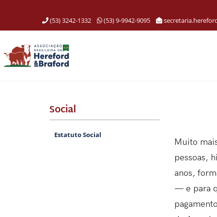
(53) 3242-1332
(53) 9-9942-9095
secretaria.herefo
Social
Estatuto Social
Muito mais
pessoas, h
anos, form
— e para 
pagament