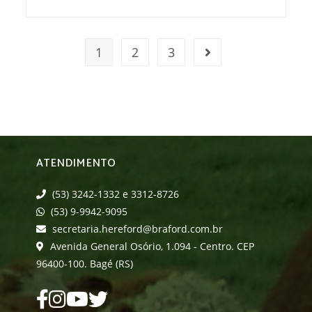
1
2
3
ATENDIMENTO
(53) 3242-1332 e 3312-8726
(53) 9-9942-9095
secretaria.hereford@braford.com.br
Avenida General Osório, 1.094 - Centro. CEP
96400-100. Bagé (RS)