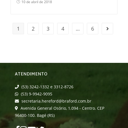
10 de abril de 2018
1
2
3
4
…
6
ATENDIMENTO
(53) 3242-1332 e 3312-8726
(53) 9-9942-9095
secretaria.hereford@braford.com.br
Avenida General Osório, 1.094 - Centro. CEP
96400-100. Bagé (RS)