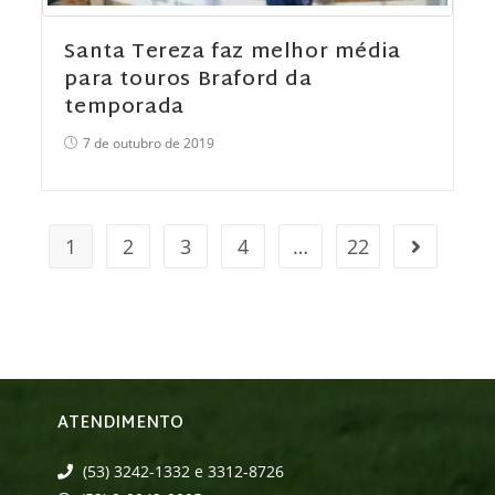
Santa Tereza faz melhor média
para touros Braford da
temporada
7 de outubro de 2019
1
2
3
4
…
22
ATENDIMENTO
(53) 3242-1332 e 3312-8726