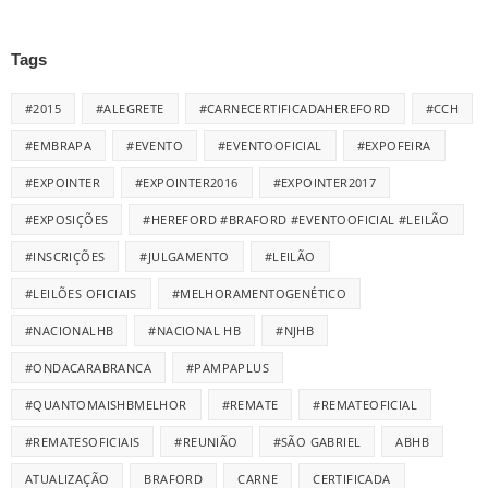
Tags
#2015
#ALEGRETE
#CARNECERTIFICADAHEREFORD
#CCH
#EMBRAPA
#EVENTO
#EVENTOOFICIAL
#EXPOFEIRA
#EXPOINTER
#EXPOINTER2016
#EXPOINTER2017
#EXPOSIÇÕES
#HEREFORD #BRAFORD #EVENTOOFICIAL #LEILÃO
#INSCRIÇÕES
#JULGAMENTO
#LEILÃO
#LEILÕES OFICIAIS
#MELHORAMENTOGENÉTICO
#NACIONALHB
#NACIONAL HB
#NJHB
#ONDACARABRANCA
#PAMPAPLUS
#QUANTOMAISHBMELHOR
#REMATE
#REMATEOFICIAL
#REMATESOFICIAIS
#REUNIÃO
#SÃO GABRIEL
ABHB
ATUALIZAÇÃO
BRAFORD
CARNE
CERTIFICADA