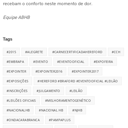
recebam o conforto neste momento de dor.
Equipe ABHB
Tags
#2015
#ALEGRETE
#CARNECERTIFICADAHEREFORD
#CCH
#EMBRAPA
#EVENTO
#EVENTOOFICIAL
#EXPOFEIRA
#EXPOINTER
#EXPOINTER2016
#EXPOINTER2017
#EXPOSIÇÕES
#HEREFORD #BRAFORD #EVENTOOFICIAL #LEILÃO
#INSCRIÇÕES
#JULGAMENTO
#LEILÃO
#LEILÕES OFICIAIS
#MELHORAMENTOGENÉTICO
#NACIONALHB
#NACIONAL HB
#NJHB
#ONDACARABRANCA
#PAMPAPLUS