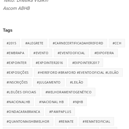
Texto: Dhésika Vidikin
Ascom ABHB
Tags
#2015
#ALEGRETE
#CARNECERTIFICADAHEREFORD
#CCH
#EMBRAPA
#EVENTO
#EVENTOOFICIAL
#EXPOFEIRA
#EXPOINTER
#EXPOINTER2016
#EXPOINTER2017
#EXPOSIÇÕES
#HEREFORD #BRAFORD #EVENTOOFICIAL #LEILÃO
#INSCRIÇÕES
#JULGAMENTO
#LEILÃO
#LEILÕES OFICIAIS
#MELHORAMENTOGENÉTICO
#NACIONALHB
#NACIONAL HB
#NJHB
#ONDACARABRANCA
#PAMPAPLUS
#QUANTOMAISHBMELHOR
#REMATE
#REMATEOFICIAL