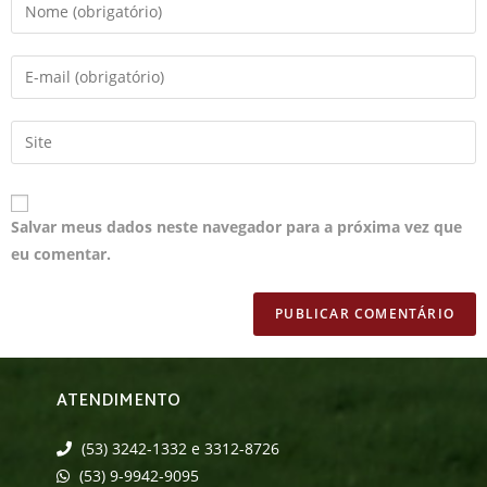
Salvar meus dados neste navegador para a próxima vez que
eu comentar.
ATENDIMENTO
(53) 3242-1332 e 3312-8726
(53) 9-9942-9095