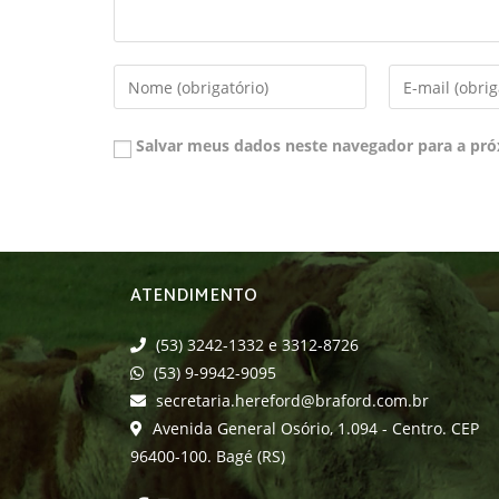
Salvar meus dados neste navegador para a pró
ATENDIMENTO
(53) 3242-1332 e 3312-8726
(53) 9-9942-9095
secretaria.hereford@braford.com.br
Avenida General Osório, 1.094 - Centro. CEP
96400-100. Bagé (RS)