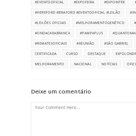
#EVENTOOFICIAL
#EXPOFEIRA
#EXPOINTER
#HEREFORD #BRAFORD #EVENTOOFICIAL #LEILÃO
#I
#LEILÕES OFICIAIS
#MELHORAMENTOGENÉTICO
#ONDACARABRANCA
#PAMPAPLUS
#QUANTOMA
#REMATESOFICIAIS
#REUNIÃO
#SÃO GABRIEL
CERTIFICADA
CURSO
DESTAQUE
EXPOLONDR
MELHORAMENTO
NACIONAL
NOTÍCIAS
OFIC
Deixe um comentário