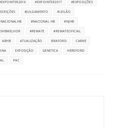
#EXPOINTER2016
#EXPOINTER2017
#EXPOSIÇÕES
NSCRIÇÕES
#JULGAMENTO
#LEILÃO
#NACIONALHB
#NACIONAL HB
#NJHB
ISHBMELHOR
#REMATE
#REMATEOFICIAL
ABHB
ATUALIZAÇÃO
BRAFORD
CARNE
INA
EXPOSIÇÃO
GENETICA
HEREFORD
IAL
PAC