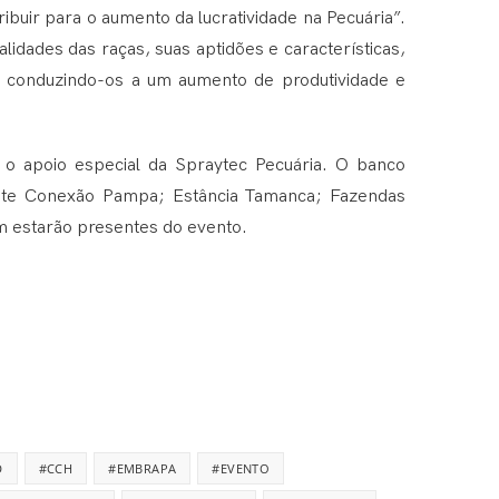
buir para o aumento da lucratividade na Pecuária”.
lidades das raças, suas aptidões e características,
e, conduzindo-os a um aumento de produtividade e
 o apoio especial da Spraytec Pecuária. O banco
mate Conexão Pampa; Estância Tamanca; Fazendas
 estarão presentes do evento.
D
#CCH
#EMBRAPA
#EVENTO