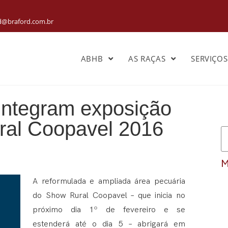
rd@braford.com.br
ABHB
AS RAÇAS
SERVIÇO
 integram exposição
ral Coopavel 2016
M
A reformulada e ampliada área pecuária
do Show Rural Coopavel – que inicia no
próximo dia 1º de fevereiro e se
estenderá até o dia 5 – abrigará em