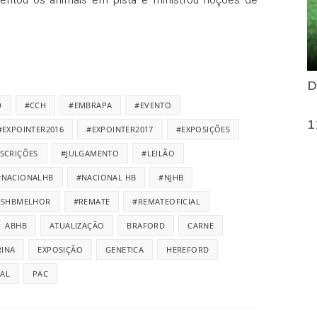
ntou os animais em pista e ministrou noções de
D
D
#CCH
#EMBRAPA
#EVENTO
1
#EXPOINTER2016
#EXPOINTER2017
#EXPOSIÇÕES
NSCRIÇÕES
#JULGAMENTO
#LEILÃO
#NACIONALHB
#NACIONAL HB
#NJHB
ISHBMELHOR
#REMATE
#REMATEOFICIAL
ABHB
ATUALIZAÇÃO
BRAFORD
CARNE
INA
EXPOSIÇÃO
GENETICA
HEREFORD
IAL
PAC