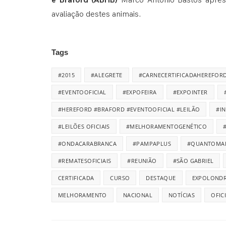
e Braford (ABHB)
Marco Antônio Bastos aprese
avaliação destes animais.
Tags
#2015
#ALEGRETE
#CARNECERTIFICADAHEREFOR
#EVENTOOFICIAL
#EXPOFEIRA
#EXPOINTER
#HEREFORD #BRAFORD #EVENTOOFICIAL #LEILÃO
#I
#LEILÕES OFICIAIS
#MELHORAMENTOGENÉTICO
#ONDACARABRANCA
#PAMPAPLUS
#QUANTOMA
#REMATESOFICIAIS
#REUNIÃO
#SÃO GABRIEL
CERTIFICADA
CURSO
DESTAQUE
EXPOLONDR
MELHORAMENTO
NACIONAL
NOTÍCIAS
OFIC