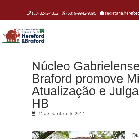
(53) 3242-1332
(53) 9-9942-9095
secretaria.herefo
Núcleo Gabrielense
Braford promove Mi
Atualização e Jul
HB
24 de outubro de 2014
Dur