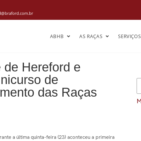
rd@braford.com.br
ABHB
AS RAÇAS
SERVIÇO
 de Hereford e
nicurso de
gamento das Raças
M
ante a última quinta-feira (23) aconteceu a primeira