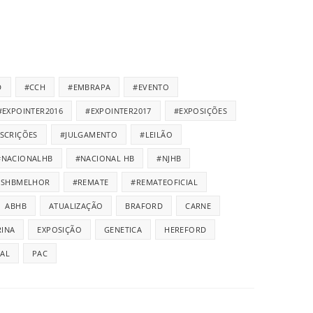
D
#CCH
#EMBRAPA
#EVENTO
#EXPOINTER2016
#EXPOINTER2017
#EXPOSIÇÕES
NSCRIÇÕES
#JULGAMENTO
#LEILÃO
#NACIONALHB
#NACIONAL HB
#NJHB
ISHBMELHOR
#REMATE
#REMATEOFICIAL
ABHB
ATUALIZAÇÃO
BRAFORD
CARNE
INA
EXPOSIÇÃO
GENETICA
HEREFORD
IAL
PAC