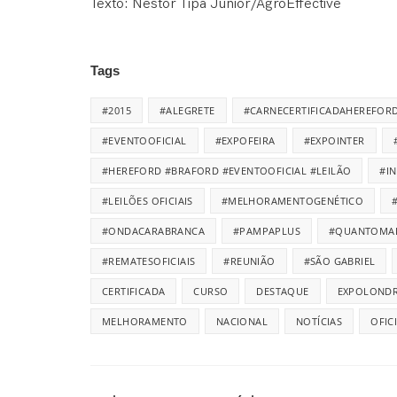
Texto: Nestor Tipa Júnior/AgroEffective
Tags
#2015
#ALEGRETE
#CARNECERTIFICADAHEREFOR
#EVENTOOFICIAL
#EXPOFEIRA
#EXPOINTER
#HEREFORD #BRAFORD #EVENTOOFICIAL #LEILÃO
#I
#LEILÕES OFICIAIS
#MELHORAMENTOGENÉTICO
#ONDACARABRANCA
#PAMPAPLUS
#QUANTOMA
#REMATESOFICIAIS
#REUNIÃO
#SÃO GABRIEL
CERTIFICADA
CURSO
DESTAQUE
EXPOLONDR
MELHORAMENTO
NACIONAL
NOTÍCIAS
OFIC