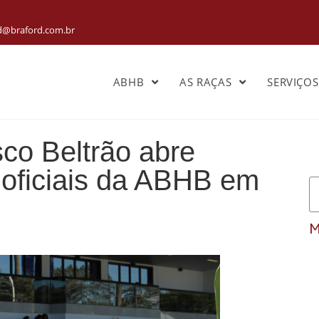
rd@braford.com.br
ABHB
AS RAÇAS
SERVIÇO
co Beltrão abre
oficiais da ABHB em
M