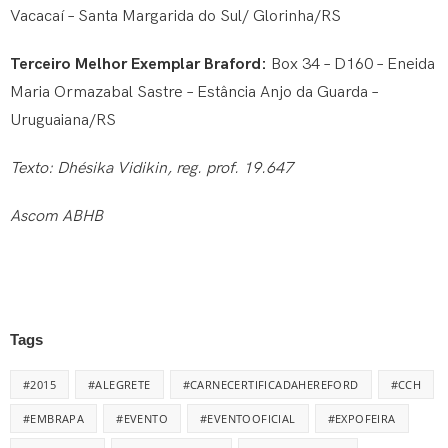
Vacacaí – Santa Margarida do Sul/ Glorinha/RS
Terceiro Melhor Exemplar Braford:
Box 34 – D160 – Eneida
Maria Ormazabal Sastre – Estância Anjo da Guarda –
Uruguaiana/RS
Texto: Dhésika Vidikin, reg. prof. 19.647
Ascom ABHB
Tags
#2015
#ALEGRETE
#CARNECERTIFICADAHEREFORD
#CCH
#EMBRAPA
#EVENTO
#EVENTOOFICIAL
#EXPOFEIRA