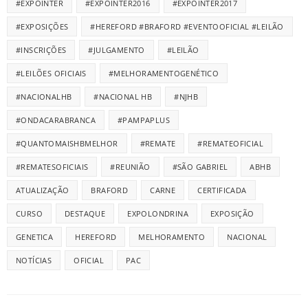
#EXPOINTER
#EXPOINTER2016
#EXPOINTER2017
#EXPOSIÇÕES
#HEREFORD #BRAFORD #EVENTOOFICIAL #LEILÃO
#INSCRIÇÕES
#JULGAMENTO
#LEILÃO
#LEILÕES OFICIAIS
#MELHORAMENTOGENÉTICO
#NACIONALHB
#NACIONAL HB
#NJHB
#ONDACARABRANCA
#PAMPAPLUS
#QUANTOMAISHBMELHOR
#REMATE
#REMATEOFICIAL
#REMATESOFICIAIS
#REUNIÃO
#SÃO GABRIEL
ABHB
ATUALIZAÇÃO
BRAFORD
CARNE
CERTIFICADA
CURSO
DESTAQUE
EXPOLONDRINA
EXPOSIÇÃO
GENETICA
HEREFORD
MELHORAMENTO
NACIONAL
NOTÍCIAS
OFICIAL
PAC