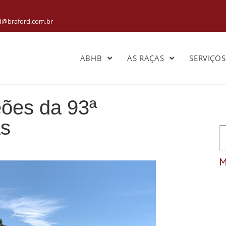
rd@braford.com.br
ABHB
AS RAÇAS
SERVIÇO
ões da 93ª
as
M