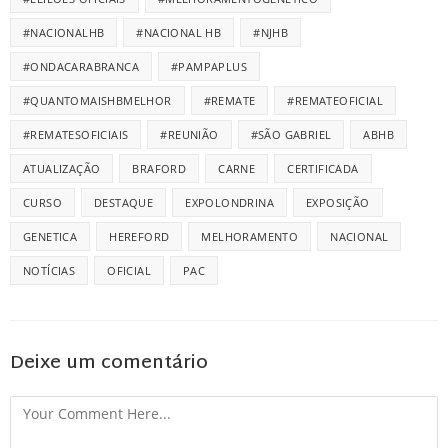
#NACIONALHB
#NACIONAL HB
#NJHB
#ONDACARABRANCA
#PAMPAPLUS
#QUANTOMAISHBMELHOR
#REMATE
#REMATEOFICIAL
#REMATESOFICIAIS
#REUNIÃO
#SÃO GABRIEL
ABHB
ATUALIZAÇÃO
BRAFORD
CARNE
CERTIFICADA
CURSO
DESTAQUE
EXPOLONDRINA
EXPOSIÇÃO
GENETICA
HEREFORD
MELHORAMENTO
NACIONAL
NOTÍCIAS
OFICIAL
PAC
Deixe um comentário