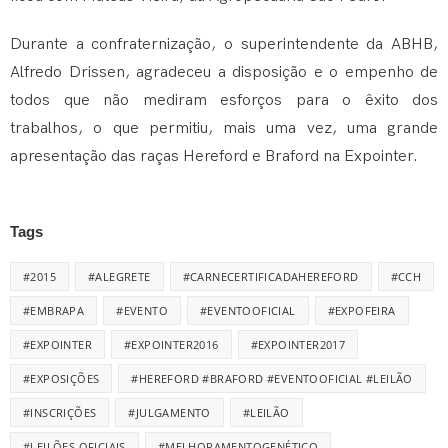
Durante a confraternização, o superintendente da ABHB,
Alfredo Drissen, agradeceu a disposição e o empenho de
todos que não mediram esforços para o êxito dos
trabalhos, o que permitiu, mais uma vez, uma grande
apresentação das raças Hereford e Braford na Expointer.
Tags
#2015
#ALEGRETE
#CARNECERTIFICADAHEREFORD
#CCH
#EMBRAPA
#EVENTO
#EVENTOOFICIAL
#EXPOFEIRA
#EXPOINTER
#EXPOINTER2016
#EXPOINTER2017
#EXPOSIÇÕES
#HEREFORD #BRAFORD #EVENTOOFICIAL #LEILÃO
#INSCRIÇÕES
#JULGAMENTO
#LEILÃO
#LEILÕES OFICIAIS
#MELHORAMENTOGENÉTICO