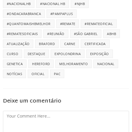
#NACIONALHB
#NACIONAL HB
#NJHB
#ONDACARABRANCA
#PAMPAPLUS
#QUANTOMAISHBMELHOR
#REMATE
#REMATEOFICIAL
#REMATESOFICIAIS
#REUNIÃO
#SÃO GABRIEL
ABHB
ATUALIZAÇÃO
BRAFORD
CARNE
CERTIFICADA
CURSO
DESTAQUE
EXPOLONDRINA
EXPOSIÇÃO
GENETICA
HEREFORD
MELHORAMENTO
NACIONAL
NOTÍCIAS
OFICIAL
PAC
Deixe um comentário