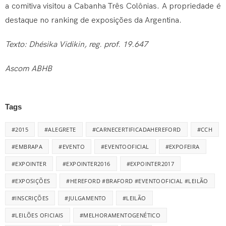
a comitiva visitou a Cabanha Três Colônias. A propriedade é
destaque no ranking de exposições da Argentina.
Texto
: Dhésika Vidikin, reg. prof. 19.647
Ascom ABHB
Tags
#2015
#ALEGRETE
#CARNECERTIFICADAHEREFORD
#CCH
#EMBRAPA
#EVENTO
#EVENTOOFICIAL
#EXPOFEIRA
#EXPOINTER
#EXPOINTER2016
#EXPOINTER2017
#EXPOSIÇÕES
#HEREFORD #BRAFORD #EVENTOOFICIAL #LEILÃO
#INSCRIÇÕES
#JULGAMENTO
#LEILÃO
#LEILÕES OFICIAIS
#MELHORAMENTOGENÉTICO