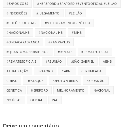
#EXPOSIÇÕES
#HEREFORD #BRAFORD #EVENTOOFICIAL #LEILÃO
#INSCRIÇÕES
#JULGAMENTO
#LEILÃO
#LEILÕES OFICIAIS
#MELHORAMENTOGENÉTICO
#NACIONALHB
#NACIONAL HB
#NJHB
#ONDACARABRANCA
#PAMPAPLUS
#QUANTOMAISHBMELHOR
#REMATE
#REMATEOFICIAL
#REMATESOFICIAIS
#REUNIÃO
#SÃO GABRIEL
ABHB
ATUALIZAÇÃO
BRAFORD
CARNE
CERTIFICADA
CURSO
DESTAQUE
EXPOLONDRINA
EXPOSIÇÃO
GENETICA
HEREFORD
MELHORAMENTO
NACIONAL
NOTÍCIAS
OFICIAL
PAC
Deixe um comentário