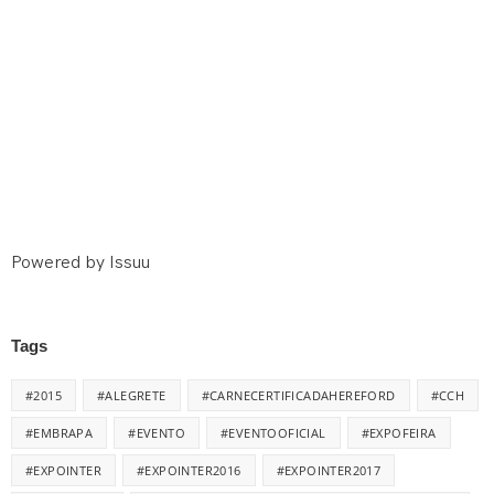
Powered by
Issuu
Tags
#2015
#ALEGRETE
#CARNECERTIFICADAHEREFORD
#CCH
#EMBRAPA
#EVENTO
#EVENTOOFICIAL
#EXPOFEIRA
#EXPOINTER
#EXPOINTER2016
#EXPOINTER2017