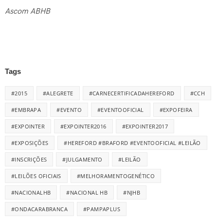
Ascom ABHB
Tags
#2015
#ALEGRETE
#CARNECERTIFICADAHEREFORD
#CCH
#EMBRAPA
#EVENTO
#EVENTOOFICIAL
#EXPOFEIRA
#EXPOINTER
#EXPOINTER2016
#EXPOINTER2017
#EXPOSIÇÕES
#HEREFORD #BRAFORD #EVENTOOFICIAL #LEILÃO
#INSCRIÇÕES
#JULGAMENTO
#LEILÃO
#LEILÕES OFICIAIS
#MELHORAMENTOGENÉTICO
#NACIONALHB
#NACIONAL HB
#NJHB
#ONDACARABRANCA
#PAMPAPLUS