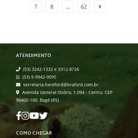
7
8
…
62
ATENDIMENTO
(53) 3242-1332 e 3312-8726
(53) 9-9942-9095
secretaria.hereford@braford.com.br
Avenida General Osório, 1.094 - Centro. CEP
96400-100. Bagé (RS)
COMO CHEGAR