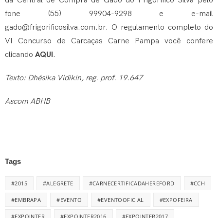
da Central de Compra de Gado do Frigorífico Silva pelo
fone (55) 99904-9298 e e-mail
gado@frigorificosilva.com.br
. O regulamento completo do
VI Concurso de Carcaças Carne Pampa você confere
clicando
AQUI
.
Texto: Dhésika Vidikin, reg. prof. 19.647
Ascom ABHB
Tags
#2015
#ALEGRETE
#CARNECERTIFICADAHEREFORD
#CCH
#EMBRAPA
#EVENTO
#EVENTOOFICIAL
#EXPOFEIRA
#EXPOINTER
#EXPOINTER2016
#EXPOINTER2017