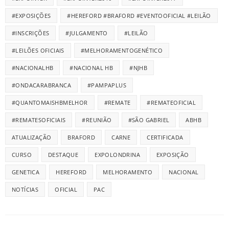
#EXPOSIÇÕES
#HEREFORD #BRAFORD #EVENTOOFICIAL #LEILÃO
#INSCRIÇÕES
#JULGAMENTO
#LEILÃO
#LEILÕES OFICIAIS
#MELHORAMENTOGENÉTICO
#NACIONALHB
#NACIONAL HB
#NJHB
#ONDACARABRANCA
#PAMPAPLUS
#QUANTOMAISHBMELHOR
#REMATE
#REMATEOFICIAL
#REMATESOFICIAIS
#REUNIÃO
#SÃO GABRIEL
ABHB
ATUALIZAÇÃO
BRAFORD
CARNE
CERTIFICADA
CURSO
DESTAQUE
EXPOLONDRINA
EXPOSIÇÃO
GENETICA
HEREFORD
MELHORAMENTO
NACIONAL
NOTÍCIAS
OFICIAL
PAC