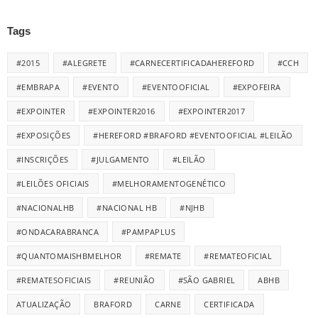
Tags
#2015
#ALEGRETE
#CARNECERTIFICADAHEREFORD
#CCH
#EMBRAPA
#EVENTO
#EVENTOOFICIAL
#EXPOFEIRA
#EXPOINTER
#EXPOINTER2016
#EXPOINTER2017
#EXPOSIÇÕES
#HEREFORD #BRAFORD #EVENTOOFICIAL #LEILÃO
#INSCRIÇÕES
#JULGAMENTO
#LEILÃO
#LEILÕES OFICIAIS
#MELHORAMENTOGENÉTICO
#NACIONALHB
#NACIONAL HB
#NJHB
#ONDACARABRANCA
#PAMPAPLUS
#QUANTOMAISHBMELHOR
#REMATE
#REMATEOFICIAL
#REMATESOFICIAIS
#REUNIÃO
#SÃO GABRIEL
ABHB
ATUALIZAÇÃO
BRAFORD
CARNE
CERTIFICADA