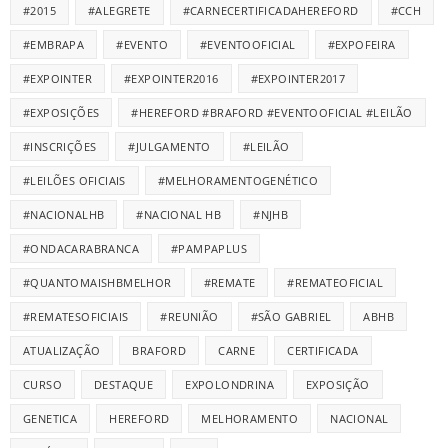
#2015
#ALEGRETE
#CARNECERTIFICADAHEREFORD
#CCH
#EMBRAPA
#EVENTO
#EVENTOOFICIAL
#EXPOFEIRA
#EXPOINTER
#EXPOINTER2016
#EXPOINTER2017
#EXPOSIÇÕES
#HEREFORD #BRAFORD #EVENTOOFICIAL #LEILÃO
#INSCRIÇÕES
#JULGAMENTO
#LEILÃO
#LEILÕES OFICIAIS
#MELHORAMENTOGENÉTICO
#NACIONALHB
#NACIONAL HB
#NJHB
#ONDACARABRANCA
#PAMPAPLUS
#QUANTOMAISHBMELHOR
#REMATE
#REMATEOFICIAL
#REMATESOFICIAIS
#REUNIÃO
#SÃO GABRIEL
ABHB
ATUALIZAÇÃO
BRAFORD
CARNE
CERTIFICADA
CURSO
DESTAQUE
EXPOLONDRINA
EXPOSIÇÃO
GENETICA
HEREFORD
MELHORAMENTO
NACIONAL