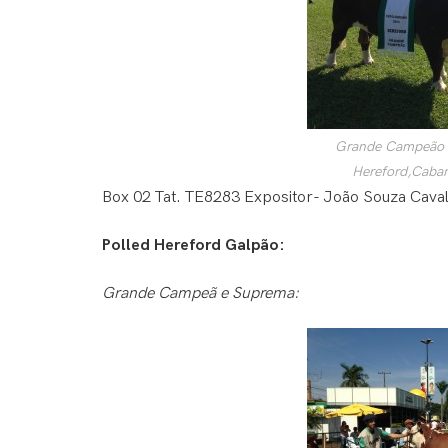
Grande Campeão
Hereford,Caba
Box 02 Tat. TE8283 Expositor- João Souza Cava
Polled Hereford Galpão:
Grande Campeã e Suprema: