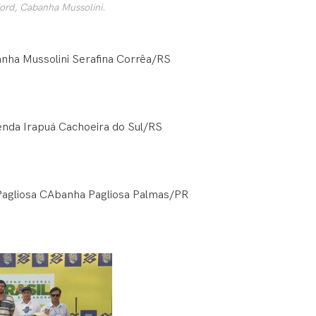
rd, Cabanha Mussolini.
anha Mussolini Serafina Corrêa/RS
zenda Irapuá Cachoeira do Sul/RS
 Pagliosa CAbanha Pagliosa Palmas/PR