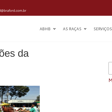
rd@braford.com.br
ABHB
AS RAÇAS
SERVIÇO
ões da
M