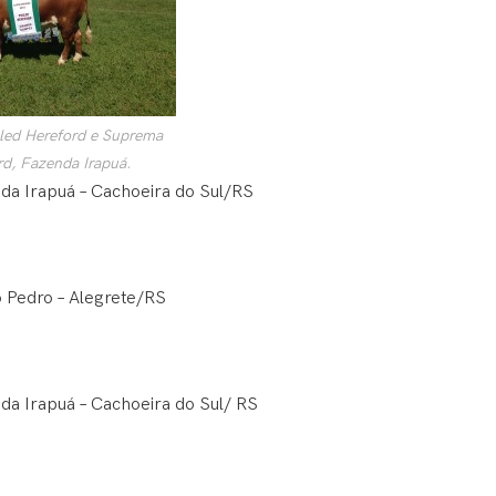
ed Hereford e Suprema
d, Fazenda Irapuá.
nda Irapuá – Cachoeira do Sul/RS
 Pedro – Alegrete/RS
nda Irapuá – Cachoeira do Sul/ RS