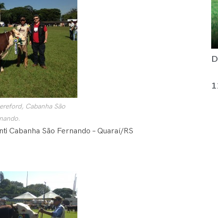
D
1
reford, Cabanha São
nando.
anti Cabanha São Fernando – Quaraí/RS