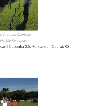
 e Supremo Campeão
nha São Fernando.
lcanti Cabanha São Fernando – Quaraí/RS