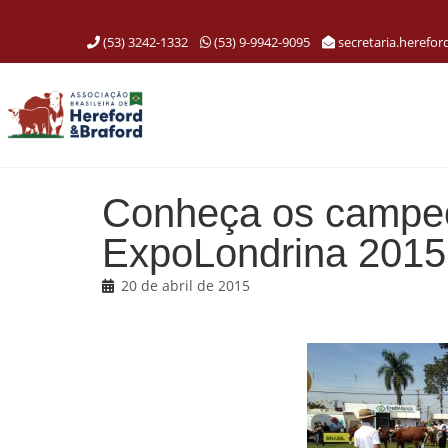
(53) 3242-1332
(53) 9-9942-9095
secretaria.herefo
Conheça os campe
ExpoLondrina 2015
20 de abril de 2015