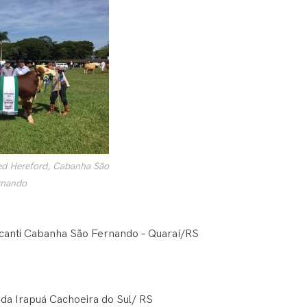
d Hereford, Cabanha São
rnando
canti Cabanha São Fernando – Quaraí/RS
nda Irapuá Cachoeira do Sul/ RS