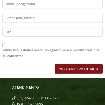
Salvar meus dados neste navegador para a próxima vez que
eu comentar.
ATENDIMENTO
(53) 3242-1332 e 3312-8726
(53) 9-9942-9095