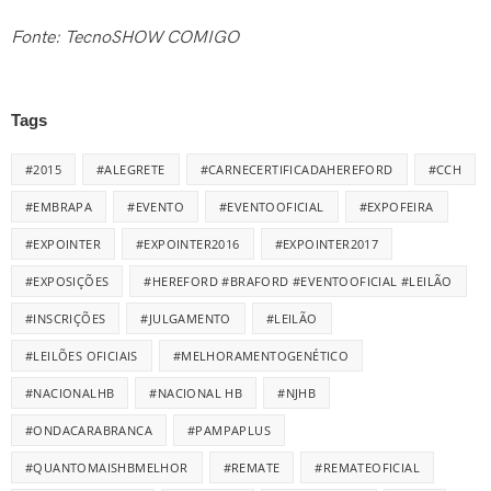
Fonte
: TecnoSHOW COMIGO
Tags
#2015
#ALEGRETE
#CARNECERTIFICADAHEREFORD
#CCH
#EMBRAPA
#EVENTO
#EVENTOOFICIAL
#EXPOFEIRA
#EXPOINTER
#EXPOINTER2016
#EXPOINTER2017
#EXPOSIÇÕES
#HEREFORD #BRAFORD #EVENTOOFICIAL #LEILÃO
#INSCRIÇÕES
#JULGAMENTO
#LEILÃO
#LEILÕES OFICIAIS
#MELHORAMENTOGENÉTICO
#NACIONALHB
#NACIONAL HB
#NJHB
#ONDACARABRANCA
#PAMPAPLUS
#QUANTOMAISHBMELHOR
#REMATE
#REMATEOFICIAL