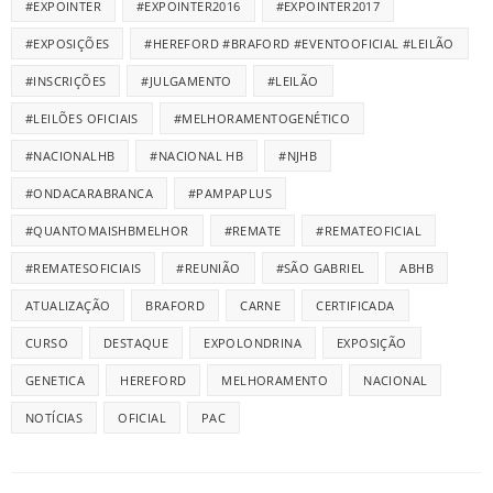
#EXPOINTER
#EXPOINTER2016
#EXPOINTER2017
#EXPOSIÇÕES
#HEREFORD #BRAFORD #EVENTOOFICIAL #LEILÃO
#INSCRIÇÕES
#JULGAMENTO
#LEILÃO
#LEILÕES OFICIAIS
#MELHORAMENTOGENÉTICO
#NACIONALHB
#NACIONAL HB
#NJHB
#ONDACARABRANCA
#PAMPAPLUS
#QUANTOMAISHBMELHOR
#REMATE
#REMATEOFICIAL
#REMATESOFICIAIS
#REUNIÃO
#SÃO GABRIEL
ABHB
ATUALIZAÇÃO
BRAFORD
CARNE
CERTIFICADA
CURSO
DESTAQUE
EXPOLONDRINA
EXPOSIÇÃO
GENETICA
HEREFORD
MELHORAMENTO
NACIONAL
NOTÍCIAS
OFICIAL
PAC