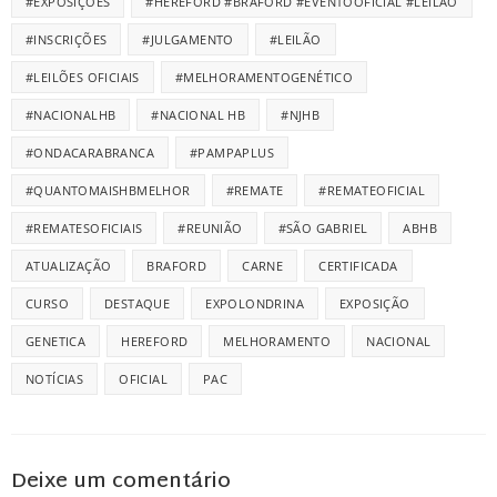
#EXPOSIÇÕES
#HEREFORD #BRAFORD #EVENTOOFICIAL #LEILÃO
#INSCRIÇÕES
#JULGAMENTO
#LEILÃO
#LEILÕES OFICIAIS
#MELHORAMENTOGENÉTICO
#NACIONALHB
#NACIONAL HB
#NJHB
#ONDACARABRANCA
#PAMPAPLUS
#QUANTOMAISHBMELHOR
#REMATE
#REMATEOFICIAL
#REMATESOFICIAIS
#REUNIÃO
#SÃO GABRIEL
ABHB
ATUALIZAÇÃO
BRAFORD
CARNE
CERTIFICADA
CURSO
DESTAQUE
EXPOLONDRINA
EXPOSIÇÃO
GENETICA
HEREFORD
MELHORAMENTO
NACIONAL
NOTÍCIAS
OFICIAL
PAC
Deixe um comentário