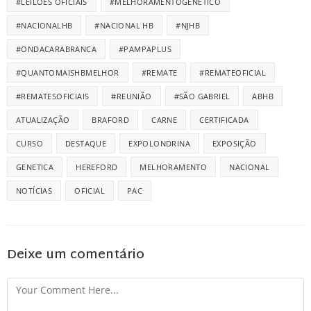
#LEILÕES OFICIAIS
#MELHORAMENTOGENÉTICO
#NACIONALHB
#NACIONAL HB
#NJHB
#ONDACARABRANCA
#PAMPAPLUS
#QUANTOMAISHBMELHOR
#REMATE
#REMATEOFICIAL
#REMATESOFICIAIS
#REUNIÃO
#SÃO GABRIEL
ABHB
ATUALIZAÇÃO
BRAFORD
CARNE
CERTIFICADA
CURSO
DESTAQUE
EXPOLONDRINA
EXPOSIÇÃO
GENETICA
HEREFORD
MELHORAMENTO
NACIONAL
NOTÍCIAS
OFICIAL
PAC
Deixe um comentário