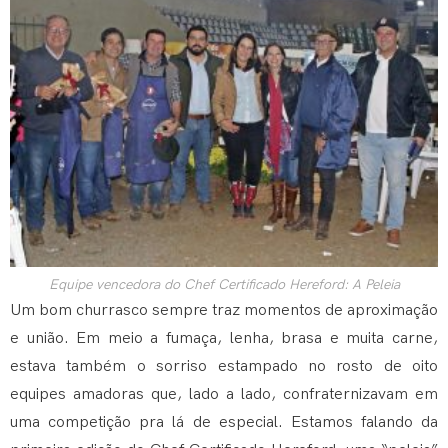
Equipe vencedora do Chef Certificado Hereford: A Peleia
Um bom churrasco sempre traz momentos de aproximação
e união. Em meio a fumaça, lenha, brasa e muita carne,
estava também o sorriso estampado no rosto de oito
equipes amadoras que, lado a lado, confraternizavam em
uma competição pra lá de especial. Estamos falando da