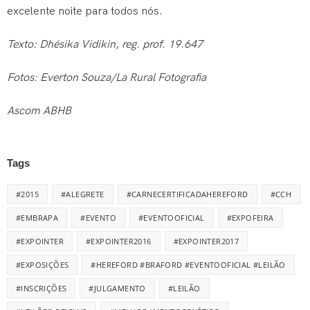
excelente noite para todos nós.
Texto
: Dhésika Vidikin, reg. prof. 19.647
Fotos: Everton Souza/La Rural Fotografia
Ascom ABHB
Tags
#2015
#ALEGRETE
#CARNECERTIFICADAHEREFORD
#CCH
#EMBRAPA
#EVENTO
#EVENTOOFICIAL
#EXPOFEIRA
#EXPOINTER
#EXPOINTER2016
#EXPOINTER2017
#EXPOSIÇÕES
#HEREFORD #BRAFORD #EVENTOOFICIAL #LEILÃO
#INSCRIÇÕES
#JULGAMENTO
#LEILÃO