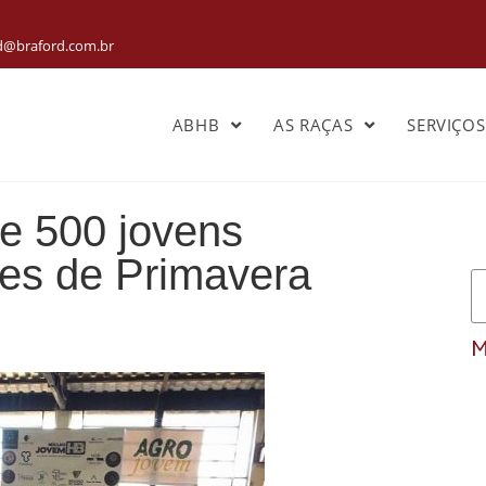
rd@braford.com.br
ABHB
AS RAÇAS
SERVIÇO
e 500 jovens
es de Primavera
M