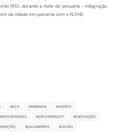
iel (RS), durante a noite de pecuária – Integração
ovem da cidade em parceria com o NJHB.
D
#CCH
#EMBRAPA
#EVENTO
#EXPOINTER2016
#EXPOINTER2017
#EXPOSIÇÕES
NSCRIÇÕES
#JULGAMENTO
#LEILÃO