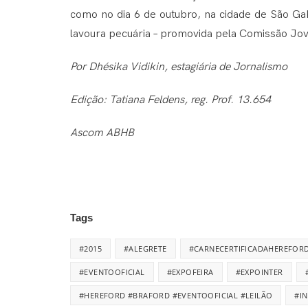
como no dia 6 de outubro, na cidade de São Gabr
lavoura pecuária – promovida pela Comissão J
Por Dhésika Vidikin, estagiária de Jornalismo
Edição: Tatiana Feldens, reg. Prof. 13.654
Ascom ABHB
Tags
#2015
#ALEGRETE
#CARNECERTIFICADAHEREFOR
#EVENTOOFICIAL
#EXPOFEIRA
#EXPOINTER
#HEREFORD #BRAFORD #EVENTOOFICIAL #LEILÃO
#I