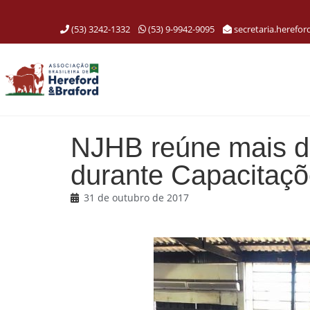
(53) 3242-1332
(53) 9-9942-9095
secretaria.herefo
NJHB reúne mais d
durante Capacitaçõ
31 de outubro de 2017