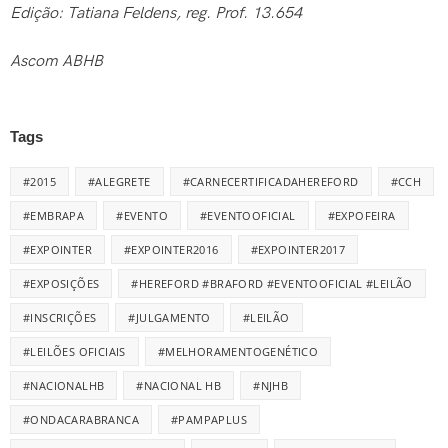
Edição: Tatiana Feldens, reg. Prof. 13.654
Ascom ABHB
Tags
#2015
#ALEGRETE
#CARNECERTIFICADAHEREFORD
#CCH
#EMBRAPA
#EVENTO
#EVENTOOFICIAL
#EXPOFEIRA
#EXPOINTER
#EXPOINTER2016
#EXPOINTER2017
#EXPOSIÇÕES
#HEREFORD #BRAFORD #EVENTOOFICIAL #LEILÃO
#INSCRIÇÕES
#JULGAMENTO
#LEILÃO
#LEILÕES OFICIAIS
#MELHORAMENTOGENÉTICO
#NACIONALHB
#NACIONAL HB
#NJHB
#ONDACARABRANCA
#PAMPAPLUS