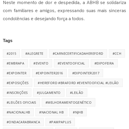
Neste momento de dor e despedida, a ABHB se solidariza
com familiares e amigos, expressando suas mais sinceras
condolências e desejando força a todos.
Tags
#2015
#ALEGRETE
#CARNECERTIFICADAHEREFORD
#CCH
#EMBRAPA
#EVENTO
#EVENTOOFICIAL
#EXPOFEIRA
#EXPOINTER
#EXPOINTER2016
#EXPOINTER2017
#EXPOSIÇÕES
#HEREFORD #BRAFORD #EVENTOOFICIAL #LEILÃO
#INSCRIÇÕES
#JULGAMENTO
#LEILÃO
#LEILÕES OFICIAIS
#MELHORAMENTOGENÉTICO
#NACIONALHB
#NACIONAL HB
#NJHB
#ONDACARABRANCA
#PAMPAPLUS