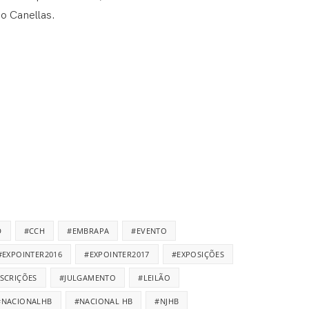
o Canellas.
D
#CCH
#EMBRAPA
#EVENTO
#EXPOINTER2016
#EXPOINTER2017
#EXPOSIÇÕES
NSCRIÇÕES
#JULGAMENTO
#LEILÃO
#NACIONALHB
#NACIONAL HB
#NJHB