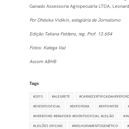
Ganado Assessoria Agropecuária LTDA, Leonard
Por Dhésika Vidikin, estagiária de Jornalismo
Edição Tatiana Feldens, reg. Prof. 13.654
Fotos: Katega Vaz
Ascom ABHB
Tags
#2015
#ALEGRETE
#CARNECERTIFICADAHEREFOR
#EVENTOOFICIAL
#EXPOFEIRA
#EXPOINTER
#HEREFORD #BRAFORD #EVENTOOFICIAL #LEILÃO
#I
#LEILÕES OFICIAIS
#MELHORAMENTOGENÉTICO