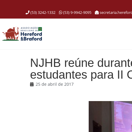
(53) 3242-1332
(53) 9-9942-9095
secretaria.herefo
NJHB reúne durante
estudantes para II
25 de abril de 2017