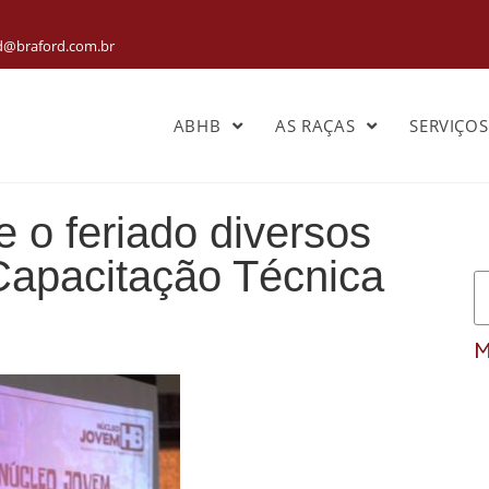
rd@braford.com.br
ABHB
AS RAÇAS
SERVIÇO
 o feriado diversos
 Capacitação Técnica
M