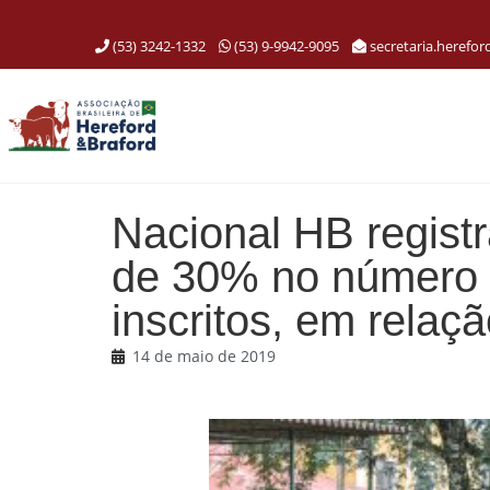
(53) 3242-1332
(53) 9-9942-9095
secretaria.herefo
Nacional HB regist
de 30% no número t
inscritos, em relaç
14 de maio de 2019