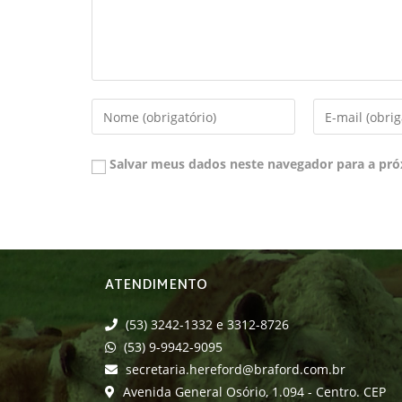
Salvar meus dados neste navegador para a pró
ATENDIMENTO
(53) 3242-1332 e 3312-8726
(53) 9-9942-9095
secretaria.hereford@braford.com.br
Avenida General Osório, 1.094 - Centro. CEP