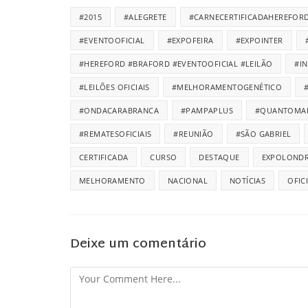
#2015
#ALEGRETE
#CARNECERTIFICADAHEREFOR
#EVENTOOFICIAL
#EXPOFEIRA
#EXPOINTER
#HEREFORD #BRAFORD #EVENTOOFICIAL #LEILÃO
#I
#LEILÕES OFICIAIS
#MELHORAMENTOGENÉTICO
#ONDACARABRANCA
#PAMPAPLUS
#QUANTOMA
#REMATESOFICIAIS
#REUNIÃO
#SÃO GABRIEL
CERTIFICADA
CURSO
DESTAQUE
EXPOLONDR
MELHORAMENTO
NACIONAL
NOTÍCIAS
OFIC
Deixe um comentário