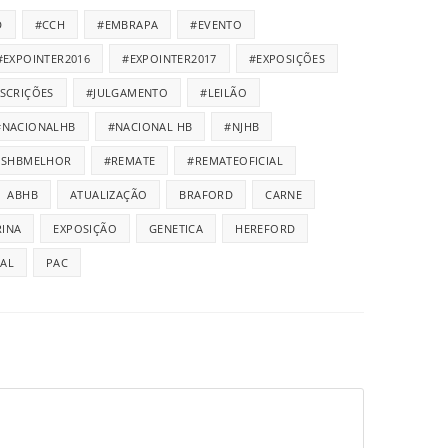
D
#CCH
#EMBRAPA
#EVENTO
#EXPOINTER2016
#EXPOINTER2017
#EXPOSIÇÕES
NSCRIÇÕES
#JULGAMENTO
#LEILÃO
#NACIONALHB
#NACIONAL HB
#NJHB
ISHBMELHOR
#REMATE
#REMATEOFICIAL
ABHB
ATUALIZAÇÃO
BRAFORD
CARNE
INA
EXPOSIÇÃO
GENETICA
HEREFORD
IAL
PAC