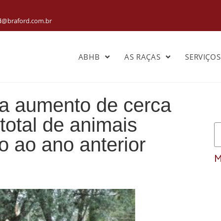
rd@braford.com.br
ABHB
AS RAÇAS
SERVIÇO
ra aumento de cerca
otal de animais
ão ao ano anterior
M