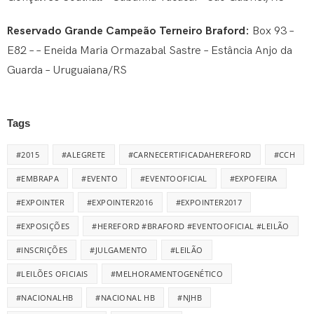
Reservado Grande Campeão Terneiro Braford:
Box 93 –
E82 – – Eneida Maria Ormazabal Sastre – Estância Anjo da
Guarda – Uruguaiana/RS
Tags
#2015
#ALEGRETE
#CARNECERTIFICADAHEREFORD
#CCH
#EMBRAPA
#EVENTO
#EVENTOOFICIAL
#EXPOFEIRA
#EXPOINTER
#EXPOINTER2016
#EXPOINTER2017
#EXPOSIÇÕES
#HEREFORD #BRAFORD #EVENTOOFICIAL #LEILÃO
#INSCRIÇÕES
#JULGAMENTO
#LEILÃO
#LEILÕES OFICIAIS
#MELHORAMENTOGENÉTICO
#NACIONALHB
#NACIONAL HB
#NJHB