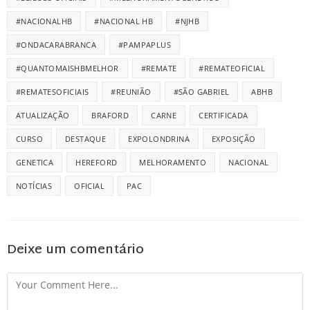
#NACIONALHB
#NACIONAL HB
#NJHB
#ONDACARABRANCA
#PAMPAPLUS
#QUANTOMAISHBMELHOR
#REMATE
#REMATEOFICIAL
#REMATESOFICIAIS
#REUNIÃO
#SÃO GABRIEL
ABHB
ATUALIZAÇÃO
BRAFORD
CARNE
CERTIFICADA
CURSO
DESTAQUE
EXPOLONDRINA
EXPOSIÇÃO
GENETICA
HEREFORD
MELHORAMENTO
NACIONAL
NOTÍCIAS
OFICIAL
PAC
Deixe um comentário