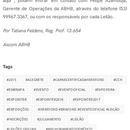
aqui
, podem entrar em contato com Felipe Azambuja,
Gerente de Operações da ABHB, através do telefone (53)
99967.3367, ou com os responsáveis por cada Leilão.
Por Tatiana Feldens, Reg. Prof. 13.654
Ascom ABHB
Tags
#2015
#ALEGRETE
#CARNECERTIFICADAHEREFORD
#CCH
#EMBRAPA
#EVENTO
#EVENTOOFICIAL
#EXPOFEIRA
#EXPOINTER
#EXPOINTER2016
#EXPOINTER2017
#EXPOSIÇÕES
#HEREFORD #BRAFORD #EVENTOOFICIAL #LEILÃO
#INSCRIÇÕES
#JULGAMENTO
#LEILÃO
#LEILÕES OFICIAIS
#MELHORAMENTOGENÉTICO