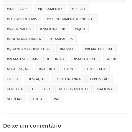
#INSCRIÇÕES
#JULGAMENTO
#LEILÃO
#LEILÕES OFICIAIS
#MELHORAMENTOGENÉTICO
#NACIONALHB
#NACIONAL HB
#NJHB
#ONDACARABRANCA
#PAMPAPLUS
#QUANTOMAISHBMELHOR
#REMATE
#REMATEOFICIAL
#REMATESOFICIAIS
#REUNIÃO
#SÃO GABRIEL
ABHB
ATUALIZAÇÃO
BRAFORD
CARNE
CERTIFICADA
CURSO
DESTAQUE
EXPOLONDRINA
EXPOSIÇÃO
GENETICA
HEREFORD
MELHORAMENTO
NACIONAL
NOTÍCIAS
OFICIAL
PAC
Deixe um comentário