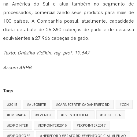
na América do Sul e atua também no segmento de
processados, comercializando seus produtos para mais de
100 países. A Companhia possui, atualmente, capacidade
diária de abate de 26.380 cabeças de gado e de desossa
equivalentes a 27.966 cabeças de gado.
Texto: Dhésika Vidikin, reg. prof. 19.647
Ascom ABHB
Tags
#2015
#ALEGRETE
#CARNECERTIFICADAHEREFORD
#CCH
#EMBRAPA
#EVENTO
#EVENTOOFICIAL
#EXPOFEIRA
#EXPOINTER
#EXPOINTER2016
#EXPOINTER2017
#EXPOSIÇÕES
#HEREFORD #BRAFORD #EVENTOOFICIAL #LEILÃO