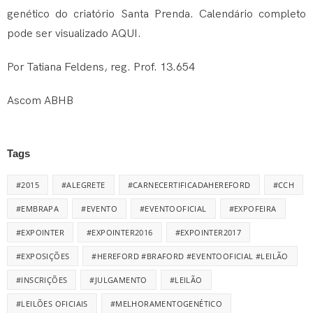
genético do criatório Santa Prenda. Calendário completo
pode ser visualizado
AQUI
.
Por Tatiana Feldens, reg. Prof. 13.654
Ascom ABHB
Tags
#2015
#ALEGRETE
#CARNECERTIFICADAHEREFORD
#CCH
#EMBRAPA
#EVENTO
#EVENTOOFICIAL
#EXPOFEIRA
#EXPOINTER
#EXPOINTER2016
#EXPOINTER2017
#EXPOSIÇÕES
#HEREFORD #BRAFORD #EVENTOOFICIAL #LEILÃO
#INSCRIÇÕES
#JULGAMENTO
#LEILÃO
#LEILÕES OFICIAIS
#MELHORAMENTOGENÉTICO