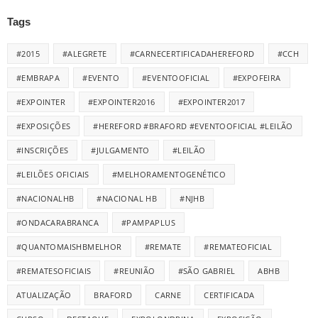
Tags
#2015
#ALEGRETE
#CARNECERTIFICADAHEREFORD
#CCH
#EMBRAPA
#EVENTO
#EVENTOOFICIAL
#EXPOFEIRA
#EXPOINTER
#EXPOINTER2016
#EXPOINTER2017
#EXPOSIÇÕES
#HEREFORD #BRAFORD #EVENTOOFICIAL #LEILÃO
#INSCRIÇÕES
#JULGAMENTO
#LEILÃO
#LEILÕES OFICIAIS
#MELHORAMENTOGENÉTICO
#NACIONALHB
#NACIONAL HB
#NJHB
#ONDACARABRANCA
#PAMPAPLUS
#QUANTOMAISHBMELHOR
#REMATE
#REMATEOFICIAL
#REMATESOFICIAIS
#REUNIÃO
#SÃO GABRIEL
ABHB
ATUALIZAÇÃO
BRAFORD
CARNE
CERTIFICADA