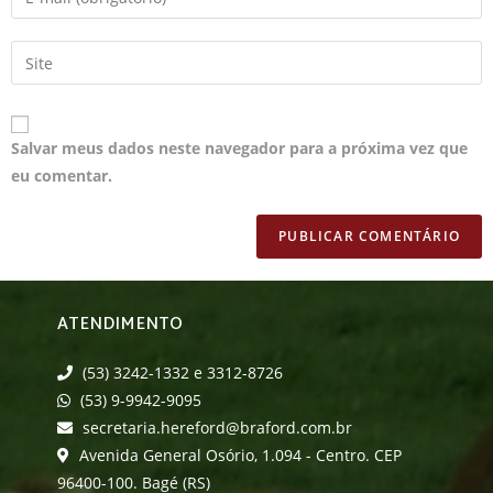
Salvar meus dados neste navegador para a próxima vez que
eu comentar.
ATENDIMENTO
(53) 3242-1332 e 3312-8726
(53) 9-9942-9095
secretaria.hereford@braford.com.br
Avenida General Osório, 1.094 - Centro. CEP
96400-100. Bagé (RS)