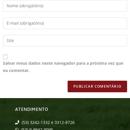
Salvar meus dados neste navegador para a próxima vez que
eu comentar.
ATENDIMENTO
(53) 3242-1332 e 3312-8726
(53) 9-9942-9095