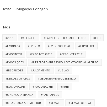
Texto: Divulgação Fenagen
Tags
#2015
#ALEGRETE
#CARNECERTIFICADAHEREFORD
#CCH
#EMBRAPA
#EVENTO
#EVENTOOFICIAL
#EXPOFEIRA
#EXPOINTER
#EXPOINTER2016
#EXPOINTER2017
#EXPOSIÇÕES
#HEREFORD #BRAFORD #EVENTOOFICIAL #LEILÃO
#INSCRIÇÕES
#JULGAMENTO
#LEILÃO
#LEILÕES OFICIAIS
#MELHORAMENTOGENÉTICO
#NACIONALHB
#NACIONAL HB
#NJHB
#ONDACARABRANCA
#PAMPAPLUS
#QUANTOMAISHBMELHOR
#REMATE
#REMATEOFICIAL