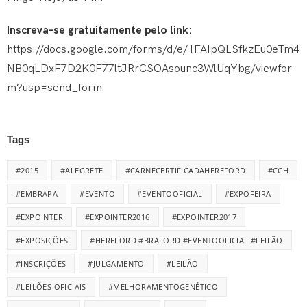
Inscreva-se gratuitamente pelo link:
https://docs.google.com/forms/d/e/1FAIpQLSfkzEu0eTm4
NB0qLDxF7D2K0F77ltJRrCSOAsounc3WlUqYbg/viewfor
m?usp=send_form
Tags
#2015
#ALEGRETE
#CARNECERTIFICADAHEREFORD
#CCH
#EMBRAPA
#EVENTO
#EVENTOOFICIAL
#EXPOFEIRA
#EXPOINTER
#EXPOINTER2016
#EXPOINTER2017
#EXPOSIÇÕES
#HEREFORD #BRAFORD #EVENTOOFICIAL #LEILÃO
#INSCRIÇÕES
#JULGAMENTO
#LEILÃO
#LEILÕES OFICIAIS
#MELHORAMENTOGENÉTICO