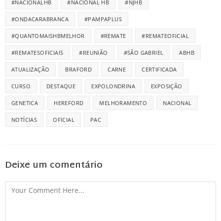
#NACIONALHB
#NACIONAL HB
#NJHB
#ONDACARABRANCA
#PAMPAPLUS
#QUANTOMAISHBMELHOR
#REMATE
#REMATEOFICIAL
#REMATESOFICIAIS
#REUNIÃO
#SÃO GABRIEL
ABHB
ATUALIZAÇÃO
BRAFORD
CARNE
CERTIFICADA
CURSO
DESTAQUE
EXPOLONDRINA
EXPOSIÇÃO
GENETICA
HEREFORD
MELHORAMENTO
NACIONAL
NOTÍCIAS
OFICIAL
PAC
Deixe um comentário