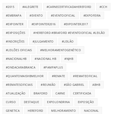
#2015
#ALEGRETE
#CARNECERTIFICADAHEREFORD
#CCH
#EMBRAPA
#EVENTO
#EVENTOOFICIAL
#EXPOFEIRA
#EXPOINTER
#EXPOINTER2016
#EXPOINTER2017
#EXPOSIÇÕES
#HEREFORD #BRAFORD #EVENTOOFICIAL #LEILÃO
#INSCRIÇÕES
#JULGAMENTO
#LEILÃO
#LEILÕES OFICIAIS
#MELHORAMENTOGENÉTICO
#NACIONALHB
#NACIONAL HB
#NJHB
#ONDACARABRANCA
#PAMPAPLUS
#QUANTOMAISHBMELHOR
#REMATE
#REMATEOFICIAL
#REMATESOFICIAIS
#REUNIÃO
#SÃO GABRIEL
ABHB
ATUALIZAÇÃO
BRAFORD
CARNE
CERTIFICADA
CURSO
DESTAQUE
EXPOLONDRINA
EXPOSIÇÃO
GENETICA
HEREFORD
MELHORAMENTO
NACIONAL