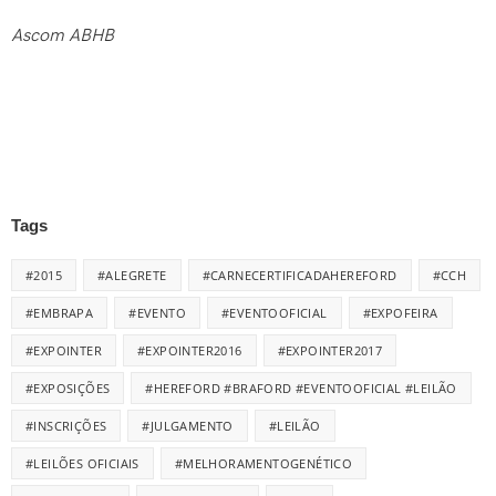
Ascom ABHB
Tags
#2015
#ALEGRETE
#CARNECERTIFICADAHEREFORD
#CCH
#EMBRAPA
#EVENTO
#EVENTOOFICIAL
#EXPOFEIRA
#EXPOINTER
#EXPOINTER2016
#EXPOINTER2017
#EXPOSIÇÕES
#HEREFORD #BRAFORD #EVENTOOFICIAL #LEILÃO
#INSCRIÇÕES
#JULGAMENTO
#LEILÃO
#LEILÕES OFICIAIS
#MELHORAMENTOGENÉTICO