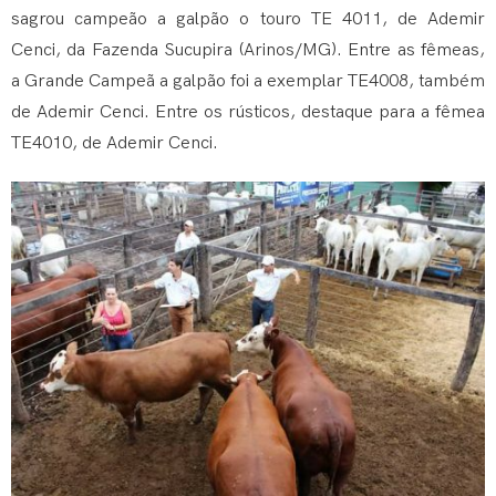
sagrou campeão a galpão o touro TE 4011, de Ademir
Cenci, da Fazenda Sucupira (Arinos/MG). Entre as fêmeas,
a Grande Campeã a galpão foi a exemplar
TE4008, também
de Ademir Cenci. Entre os rústicos, destaque para a fêmea
TE4010, de Ademir Cenci.