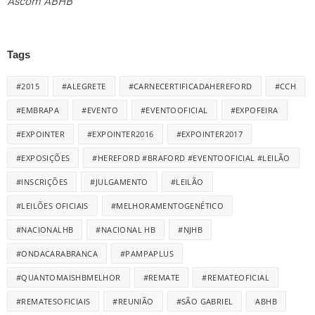
Ascom ABHB
Tags
#2015
#ALEGRETE
#CARNECERTIFICADAHEREFORD
#CCH
#EMBRAPA
#EVENTO
#EVENTOOFICIAL
#EXPOFEIRA
#EXPOINTER
#EXPOINTER2016
#EXPOINTER2017
#EXPOSIÇÕES
#HEREFORD #BRAFORD #EVENTOOFICIAL #LEILÃO
#INSCRIÇÕES
#JULGAMENTO
#LEILÃO
#LEILÕES OFICIAIS
#MELHORAMENTOGENÉTICO
#NACIONALHB
#NACIONAL HB
#NJHB
#ONDACARABRANCA
#PAMPAPLUS
#QUANTOMAISHBMELHOR
#REMATE
#REMATEOFICIAL
#REMATESOFICIAIS
#REUNIÃO
#SÃO GABRIEL
ABHB