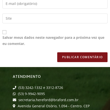
Salvar meus dados neste navegador para a próxima vez que
eu comentar.
ATENDIMENTO
(53) 3242-1332 e 3312-8726
(53) 9-9942-9095
secretaria.hereford@braford.com.br
Avenida General Osório, 1.094 - Centro. CEP