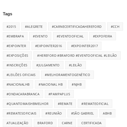
Tags
#2015
#ALEGRETE
#CARNECERTIFICADAHEREFORD
#CCH
#EMBRAPA
#EVENTO
#EVENTOOFICIAL
#EXPOFEIRA
#EXPOINTER
#EXPOINTER2016
#EXPOINTER2017
#EXPOSIÇÕES
#HEREFORD #BRAFORD #EVENTOOFICIAL #LEILÃO
#INSCRIÇÕES
#JULGAMENTO
#LEILÃO
#LEILÕES OFICIAIS
#MELHORAMENTOGENÉTICO
#NACIONALHB
#NACIONAL HB
#NJHB
#ONDACARABRANCA
#PAMPAPLUS
#QUANTOMAISHBMELHOR
#REMATE
#REMATEOFICIAL
#REMATESOFICIAIS
#REUNIÃO
#SÃO GABRIEL
ABHB
ATUALIZAÇÃO
BRAFORD
CARNE
CERTIFICADA