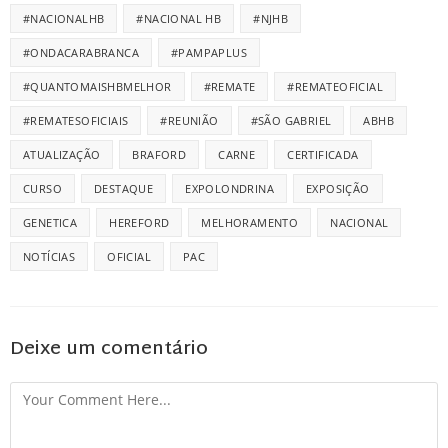
#NACIONALHB
#NACIONAL HB
#NJHB
#ONDACARABRANCA
#PAMPAPLUS
#QUANTOMAISHBMELHOR
#REMATE
#REMATEOFICIAL
#REMATESOFICIAIS
#REUNIÃO
#SÃO GABRIEL
ABHB
ATUALIZAÇÃO
BRAFORD
CARNE
CERTIFICADA
CURSO
DESTAQUE
EXPOLONDRINA
EXPOSIÇÃO
GENETICA
HEREFORD
MELHORAMENTO
NACIONAL
NOTÍCIAS
OFICIAL
PAC
Deixe um comentário