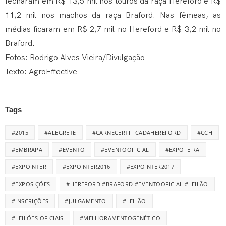
fecharam em R$ 13,5 mil nos touros da raça Hereford e R$
11,2 mil nos machos da raça Braford. Nas fêmeas, as
médias ficaram em R$ 2,7 mil no Hereford e R$ 3,2 mil no
Braford.
Fotos: Rodrigo Alves Vieira/Divulgação
Texto: AgroEffective
Tags
#2015
#ALEGRETE
#CARNECERTIFICADAHEREFORD
#CCH
#EMBRAPA
#EVENTO
#EVENTOOFICIAL
#EXPOFEIRA
#EXPOINTER
#EXPOINTER2016
#EXPOINTER2017
#EXPOSIÇÕES
#HEREFORD #BRAFORD #EVENTOOFICIAL #LEILÃO
#INSCRIÇÕES
#JULGAMENTO
#LEILÃO
#LEILÕES OFICIAIS
#MELHORAMENTOGENÉTICO