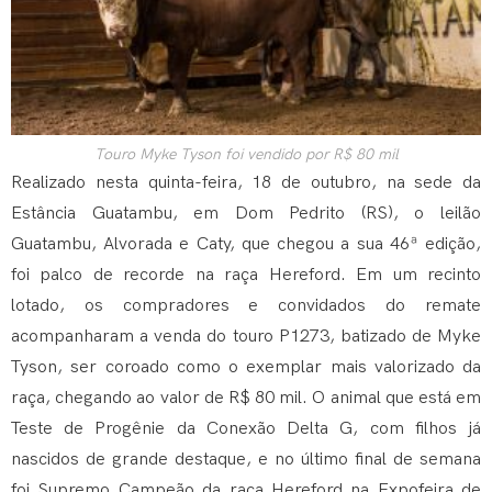
Touro Myke Tyson foi vendido por R$ 80 mil
Realizado nesta quinta-feira, 18 de outubro, na sede da
Estância Guatambu, em Dom Pedrito (RS), o leilão
Guatambu, Alvorada e Caty, que chegou a sua 46ª edição,
foi palco de recorde na raça Hereford. Em um recinto
lotado, os compradores e convidados do remate
acompanharam a venda do touro P1273, batizado de Myke
Tyson, ser coroado como o exemplar mais valorizado da
raça, chegando ao valor de R$ 80 mil. O animal que está em
Teste de Progênie da Conexão Delta G, com filhos já
nascidos de grande destaque, e no último final de semana
foi Supremo Campeão da raça Hereford na Expofeira de