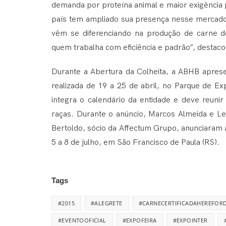
demanda por proteína animal e maior exigência p
país tem ampliado sua presença nesse mercado.
vêm se diferenciando na produção de carne d
quem trabalha com eficiência e padrão”, destaco
Durante a Abertura da Colheita, a ABHB aprese
realizada de 19 a 25 de abril, no Parque de Ex
integra o calendário da entidade e deve reunir 
raças. Durante o anúncio, Marcos Almeida e L
Bertoldo, sócio da Affectum Grupo, anunciaram 
5 a 8 de julho, em São Francisco de Paula (RS).
Tags
#2015
#ALEGRETE
#CARNECERTIFICADAHEREFOR
#EVENTOOFICIAL
#EXPOFEIRA
#EXPOINTER