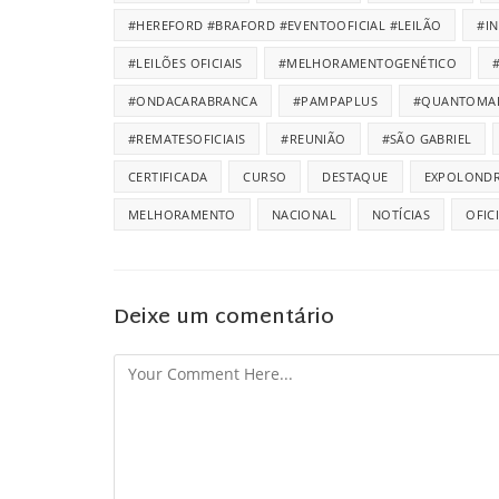
#HEREFORD #BRAFORD #EVENTOOFICIAL #LEILÃO
#I
#LEILÕES OFICIAIS
#MELHORAMENTOGENÉTICO
#ONDACARABRANCA
#PAMPAPLUS
#QUANTOMA
#REMATESOFICIAIS
#REUNIÃO
#SÃO GABRIEL
CERTIFICADA
CURSO
DESTAQUE
EXPOLONDR
MELHORAMENTO
NACIONAL
NOTÍCIAS
OFIC
Deixe um comentário