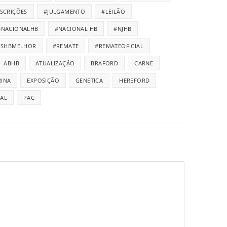
NSCRIÇÕES
#JULGAMENTO
#LEILÃO
#NACIONALHB
#NACIONAL HB
#NJHB
ISHBMELHOR
#REMATE
#REMATEOFICIAL
ABHB
ATUALIZAÇÃO
BRAFORD
CARNE
INA
EXPOSIÇÃO
GENETICA
HEREFORD
IAL
PAC