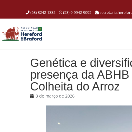
(53) 3242-1332
(53) 9-9942-9095
secretaria.herefo
Genética e diversi
presença da ABHB 
Colheita do Arroz
3 de março de 2026