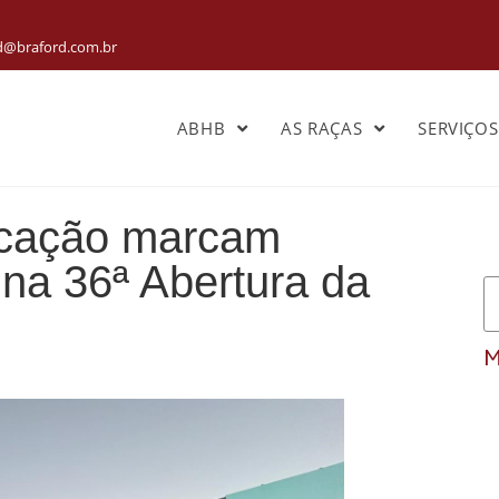
rd@braford.com.br
ABHB
AS RAÇAS
SERVIÇO
ficação marcam
na 36ª Abertura da
M