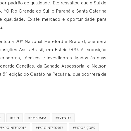
or padrão de qualidade. Ele ressaltou que o Sul do
 “O Rio Grande do Sul, o Paraná e Santa Catarina
e qualidade. Existe mercado e oportunidade para
u.
ntou a 20ª Nacional Hereford e Braford, que será
posições Assis Brasil, em Esteio (RS). A exposição
criadores, técnicos e investidores ligados às duas
eonardo Canellas, da Ganado Assessoria, e Nelson
a 5ª edição do Gestão na Pecuária, que ocorrerá de
D
#CCH
#EMBRAPA
#EVENTO
#EXPOINTER2016
#EXPOINTER2017
#EXPOSIÇÕES