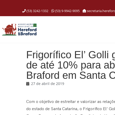
(53) 3242-1332
(53) 9-9942-9095
secretaria.herefo
Frigorífico El’ Goll
de até 10% para ab
Braford em Santa C
27 de abril de 2019
Com o objetivo de estreitar e valorizar as rela
do estado de Santa Catarina, o Frigorífico El’ G