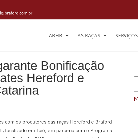
rd@braford.com.br
ABHB
AS RAÇAS
SERVIÇO
i garante Bonificação
ates Hereford e
atarina
M
ções com os produtores das raças Hereford e Braford
olli, localizado em Taió, em parceria com o Programa