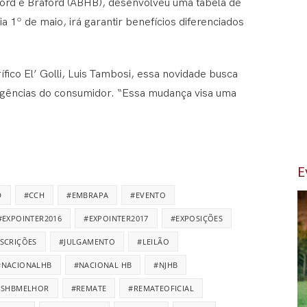
ord e Braford (ABHB), desenvolveu uma tabela de
a 1º de maio, irá garantir benefícios diferenciados
ico El’ Golli, Luis Tambosi, essa novidade busca
igências do consumidor. “Essa mudança visa uma
E
D
#CCH
#EMBRAPA
#EVENTO
#EXPOINTER2016
#EXPOINTER2017
#EXPOSIÇÕES
NSCRIÇÕES
#JULGAMENTO
#LEILÃO
#NACIONALHB
#NACIONAL HB
#NJHB
ISHBMELHOR
#REMATE
#REMATEOFICIAL