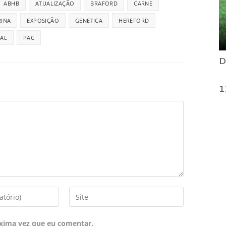
ABHB
ATUALIZAÇÃO
BRAFORD
CARNE
INA
EXPOSIÇÃO
GENETICA
HEREFORD
IAL
PAC
D
1
xima vez que eu comentar.