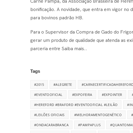
Carne Pampa, da Associação Brasileira de Heref
bonificação. A novidade, que entra em vigor no di
para bovinos padrão HB.
Para o Supervisor da Compra de Gado do Frigoríf
gerar um produto de qualidade que atenda as ex
parceria entre
Saiba mais..
Tags
#2015
#ALEGRETE
#CARNECERTIFICADAHEREFOR
#EVENTOOFICIAL
#EXPOFEIRA
#EXPOINTER
#HEREFORD #BRAFORD #EVENTOOFICIAL #LEILÃO
#I
#LEILÕES OFICIAIS
#MELHORAMENTOGENÉTICO
#ONDACARABRANCA
#PAMPAPLUS
#QUANTOMA