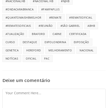
#NACIONALHB
#NACIONAL HB
#NJHB
#ONDACARABRANCA
#PAMPAPLUS
#QUANTOMAISHBMELHOR
#REMATE
#REMATEOFICIAL
#REMATESOFICIAIS
#REUNIÃO
#SÃO GABRIEL
ABHB
ATUALIZAÇÃO
BRAFORD
CARNE
CERTIFICADA
CURSO
DESTAQUE
EXPOLONDRINA
EXPOSIÇÃO
GENETICA
HEREFORD
MELHORAMENTO
NACIONAL
NOTÍCIAS
OFICIAL
PAC
Deixe um comentário