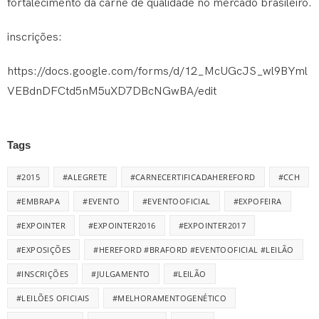
fortalecimento da carne de qualidade no mercado brasileiro.
inscrições:
https://docs.google.com/forms/d/12_McUGcJS_wl9BYml
VEBdnDFCtd5nM5uXD7DBcNGwBA/edit
Tags
#2015
#ALEGRETE
#CARNECERTIFICADAHEREFORD
#CCH
#EMBRAPA
#EVENTO
#EVENTOOFICIAL
#EXPOFEIRA
#EXPOINTER
#EXPOINTER2016
#EXPOINTER2017
#EXPOSIÇÕES
#HEREFORD #BRAFORD #EVENTOOFICIAL #LEILÃO
#INSCRIÇÕES
#JULGAMENTO
#LEILÃO
#LEILÕES OFICIAIS
#MELHORAMENTOGENÉTICO