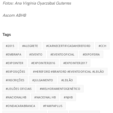
Fotos: Ana Virgínia Oyarzábal Guterres
Ascom ABHB
Tags
#2015
#ALEGRETE
#CARNECERTIFICADAHEREFORD
#CCH
#EMBRAPA
#EVENTO
#EVENTOOFICIAL
#EXPOFEIRA
#EXPOINTER
#EXPOINTER2016
#EXPOINTER2017
#EXPOSIÇÕES
#HEREFORD #BRAFORD #EVENTOOFICIAL #LEILÃO
#INSCRIÇÕES
#JULGAMENTO
#LEILÃO
#LEILÕES OFICIAIS
#MELHORAMENTOGENÉTICO
#NACIONALHB
#NACIONAL HB
#NJHB
#ONDACARABRANCA
#PAMPAPLUS