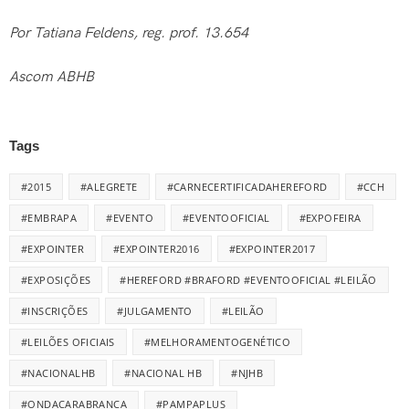
Por Tatiana Feldens, reg. prof. 13.654
Ascom ABHB
Tags
#2015
#ALEGRETE
#CARNECERTIFICADAHEREFORD
#CCH
#EMBRAPA
#EVENTO
#EVENTOOFICIAL
#EXPOFEIRA
#EXPOINTER
#EXPOINTER2016
#EXPOINTER2017
#EXPOSIÇÕES
#HEREFORD #BRAFORD #EVENTOOFICIAL #LEILÃO
#INSCRIÇÕES
#JULGAMENTO
#LEILÃO
#LEILÕES OFICIAIS
#MELHORAMENTOGENÉTICO
#NACIONALHB
#NACIONAL HB
#NJHB
#ONDACARABRANCA
#PAMPAPLUS