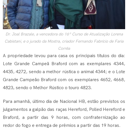
Dr. Joal Brazale, a vencedora do 16º Curso de Atualização Lorena
Cabistani, e o jurado da Mostra, criador Fernando Fabrício de Faria
Corrêa
A propriedade levou para casa os principais títulos do dia:
Lote Grande Campeã Braford com as exemplares 4344,
4435, 4272, sendo a melhor rústica o animal 4344; e o Lote
Grande Campeão Braford com os exemplares 4652, 4668,
4823, sendo o Melhor Rústico o touro 4823.
Para amanhã, último dia de Nacional HB, estão previstos os
julgamentos a galpão das raças Hereford, Polled Hereford e
Braford, a partir das 9 horas, com confraternização ao
redor do fogo e entrega de prêmios a partir das 19 horas.