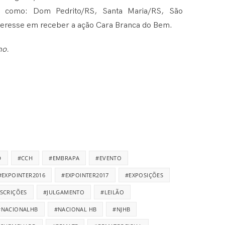
s como: Dom Pedrito/RS, Santa Maria/RS, São
teresse em receber a ação Cara Branca do Bem.
mo.
D
#CCH
#EMBRAPA
#EVENTO
#EXPOINTER2016
#EXPOINTER2017
#EXPOSIÇÕES
NSCRIÇÕES
#JULGAMENTO
#LEILÃO
#NACIONALHB
#NACIONAL HB
#NJHB