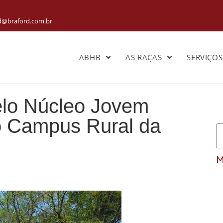
rd@braford.com.br
ABHB
AS RAÇAS
SERVIÇO
elo Núcleo Jovem
do Campus Rural da
M