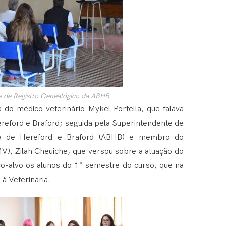
e de Registro Genealógico da ABHB
 do médico veterinário Mykel Portella, que falava
reford e Braford; seguida pela Superintendente de
eira de Hereford e Braford (ABHB) e membro do
V), Zilah Cheuiche, que versou sobre a atuação do
o-alvo os alunos do 1° semestre do curso, que na
 à Veterinária.