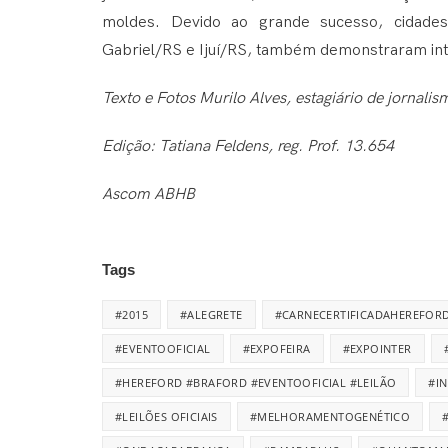
moldes. Devido ao grande sucesso, cidade
Gabriel/RS e Ijuí/RS, também demonstraram in
Texto e Fotos Murilo Alves, estagiário de jornalis
Edição: Tatiana Feldens, reg. Prof. 13.654
Ascom ABHB
Tags
#2015
#ALEGRETE
#CARNECERTIFICADAHEREFOR
#EVENTOOFICIAL
#EXPOFEIRA
#EXPOINTER
#HEREFORD #BRAFORD #EVENTOOFICIAL #LEILÃO
#I
#LEILÕES OFICIAIS
#MELHORAMENTOGENÉTICO