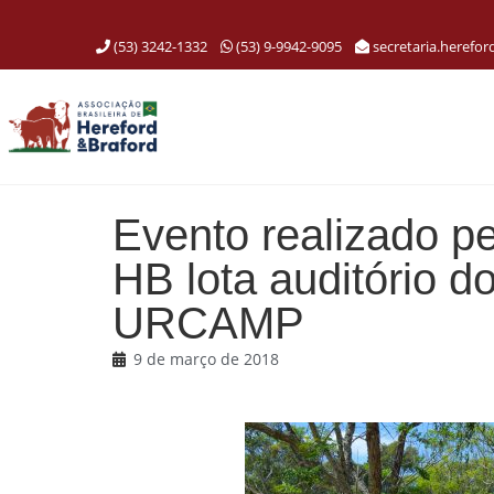
(53) 3242-1332
(53) 9-9942-9095
secretaria.herefo
Evento realizado p
HB lota auditório 
URCAMP
9 de março de 2018