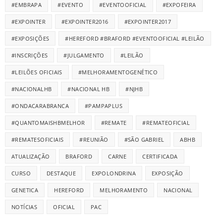
#EMBRAPA
#EVENTO
#EVENTOOFICIAL
#EXPOFEIRA
#EXPOINTER
#EXPOINTER2016
#EXPOINTER2017
#EXPOSIÇÕES
#HEREFORD #BRAFORD #EVENTOOFICIAL #LEILÃO
#INSCRIÇÕES
#JULGAMENTO
#LEILÃO
#LEILÕES OFICIAIS
#MELHORAMENTOGENÉTICO
#NACIONALHB
#NACIONAL HB
#NJHB
#ONDACARABRANCA
#PAMPAPLUS
#QUANTOMAISHBMELHOR
#REMATE
#REMATEOFICIAL
#REMATESOFICIAIS
#REUNIÃO
#SÃO GABRIEL
ABHB
ATUALIZAÇÃO
BRAFORD
CARNE
CERTIFICADA
CURSO
DESTAQUE
EXPOLONDRINA
EXPOSIÇÃO
GENETICA
HEREFORD
MELHORAMENTO
NACIONAL
NOTÍCIAS
OFICIAL
PAC